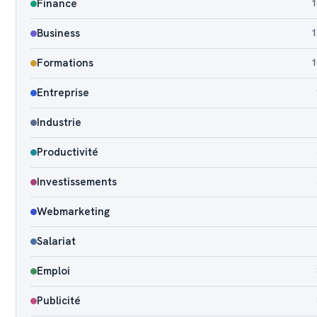
Finance
1
Business
1
Formations
1
Entreprise
Industrie
Productivité
Investissements
Webmarketing
Salariat
Emploi
Publicité