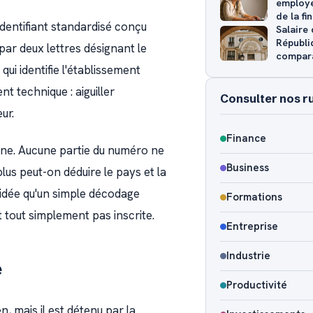
employe
de la fi
dentifiant standardisé conçu
Salaire 
Républiq
par deux lettres désignant le
compara
qui identifie l'établissement
 technique : aiguiller
Consulter nos r
ur.
Finance
onne. Aucune partie du numéro ne
Business
lus peut-on déduire le pays et la
L'idée qu'un simple décodage
Formations
st tout simplement pas inscrite.
Entreprise
Industrie
é
Productivité
en, mais il est détenu par la