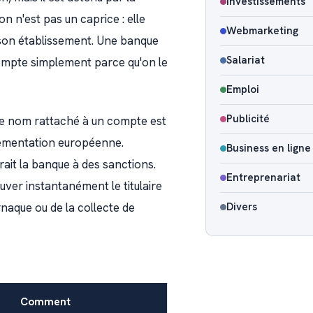
Investissements
n n'est pas un caprice : elle
Webmarketing
et son établissement. Une banque
Salariat
compte simplement parce qu'on le
Emploi
Publicité
 Le nom rattaché à un compte est
lementation européenne.
Business en ligne
it la banque à des sanctions.
Entreprenariat
uver instantanément le titulaire
rnaque ou de la collecte de
Divers
Comment