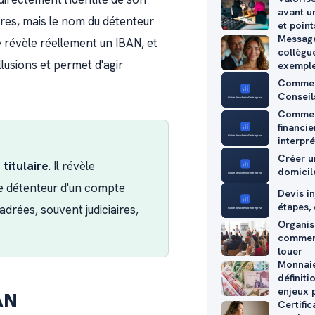
avant u
res, mais le nom du détenteur
et point
Message
 révèle réellement un IBAN, et
collègue
lusions et permet d'agir
exempl
Comment
Conseil
Comment
financie
interpré
Créer u
titulaire
. Il révèle
domicile
le détenteur d'un compte
Devis in
étapes, 
drées, souvent judiciaires,
Organis
comment
louer
Monnaie 
définit
enjeux 
AN
Certific