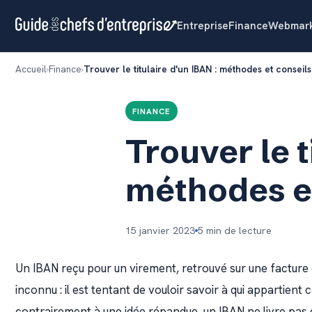
Entreprise
Finance
Webmark
Accueil
Finance
Trouver le titulaire d'un IBAN : méthodes et conseils
FINANCE
Trouver le t
méthodes et
15 janvier 2023
5 min de lecture
Un IBAN reçu pour un virement, retrouvé sur une facture
inconnu : il est tentant de vouloir savoir à qui appartient
contrairement à une idée répandue, un IBAN ne livre pas d