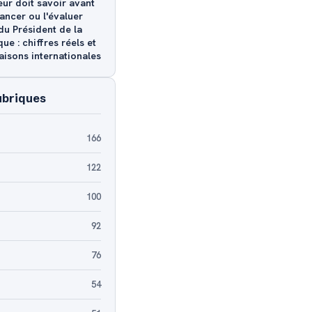
ur doit savoir avant
nancer ou l'évaluer
du Président de la
ue : chiffres réels et
isons internationales
ubriques
166
122
100
92
76
54