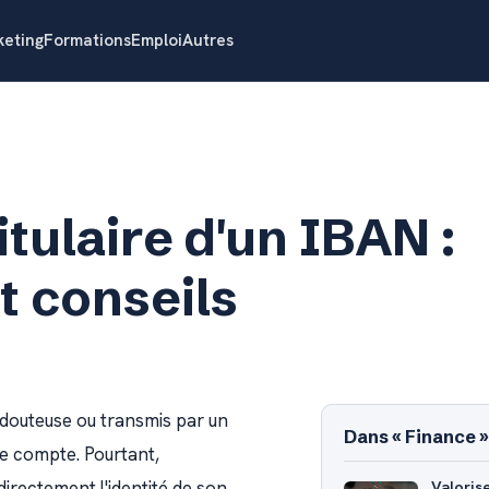
eting
Formations
Emploi
Autres
itulaire d'un IBAN :
 conseils
 douteuse ou transmis par un
Dans « Finance »
 ce compte. Pourtant,
irectement l'identité de son
Valoris